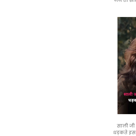
मैंने तो स
साली जी 
धड़कते इ