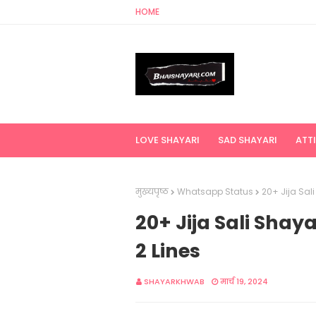
HOME
LOVE SHAYARI
SAD SHAYARI
ATT
मुख्यपृष्ठ
Whatsapp Status
20+ Jija Sali
20+ Jija Sali Shayar
2 Lines
SHAYARKHWAB
मार्च 19, 2024