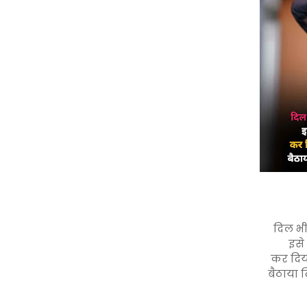
दिल भी
इसे
कर दिय
बैठाया द