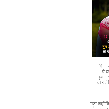
बिना द
ये द
तुम अ
तो दर्
पता नहीं 