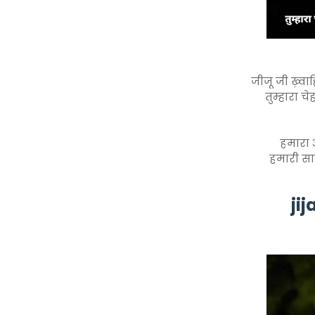
जीजू जी ख़्वा
तुम्हारा च
हमारा
हमारी सा
jij