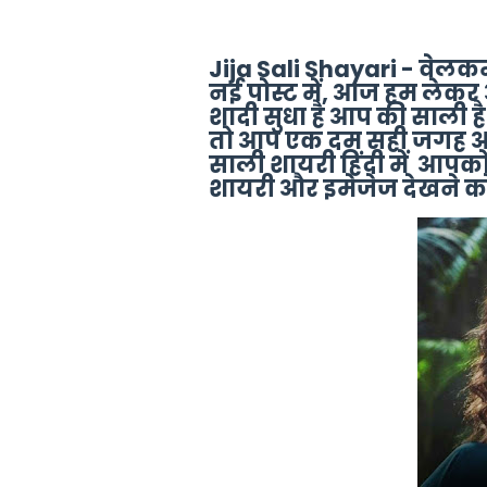
Jija Sali Shayari - वेलक
नई पोस्ट में, आज हम लेक
शादी सुधा है आप की साली ह
तो आप एक दम सही जगह आय
साली शायरी हिंदी में आपको
शायरी और इमेजेज देखने को