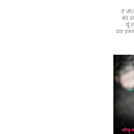
ऐ जीजा
मेरे 
यूँ 
दवा इसक