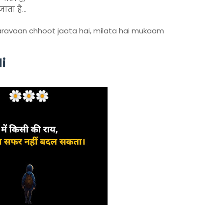
ाता है…
aaravaan chhoot jaata hai, milata hai mukaam
i