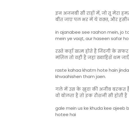
इन अजनबी सी राहों में, जो तू मेरा ह
बीत जाए पल भर में ये वक़्त, और हस
in ajanabee see raahon mein, jo t
mein ye vaqt, aur haseen safar ho
रस्ते कहाँ खत्म होते हैं जिंदगी के सफर म
मंज़िल तो वही है जहां ख्वाहिशें थम जाए
raste kahaa khatm hote hain jinda
khvaahishen tham jaen.
गले में उस के ख़ुदा की अजीब बरकत ह
वो बोलता है तो इक रौशनी सी होती है
gale mein us ke khuda kee ajeeb b
hotee hai