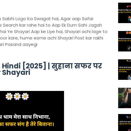
p Sabhi Logo Ka Swagat hai, Agar aap Safar
us Search kar rahe hai to Aap Ek Dum Sahi Jagah
ai Ye Shayari Aap ke Liye hai, Shayari achi lage to
or kare, hume esme achi Shayari Post kar rakhi
ari Pasand aayegi
 Hindi [2025] | सुहाना सफर पर
r Shayari