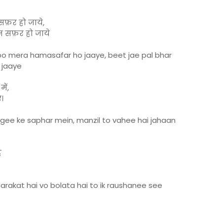
मसफ़र हो जाये,
ीन सफ़र हो जाये
oo mera hamasafar ho jaaye, beet jae pal bhar
 jaaye
ें,
ँ।
gee ke saphar mein, manzil to vahee hai jahaan
ै
arakat hai vo bolata hai to ik raushanee see