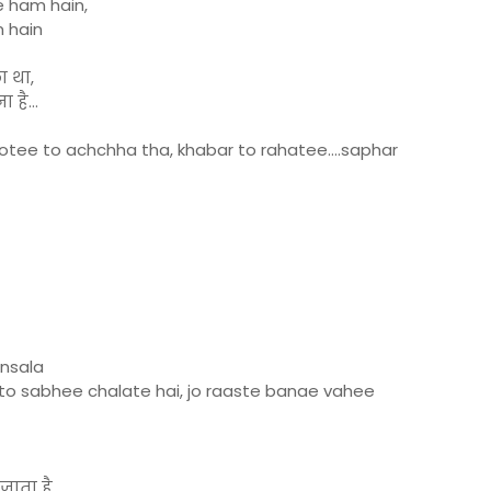
e ham hain,
m hain
ा था,
 है…
otee to achchha tha, khabar to rahatee….saphar
unsala
 to sabhee chalate hai, jo raaste banae vahee
जाता है,