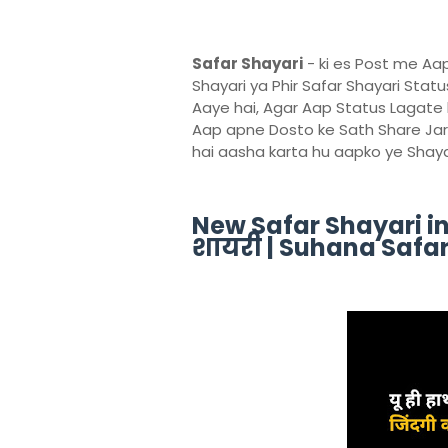
Safar Shayari
- ki es Post me Aa
Shayari ya Phir Safar Shayari Stat
Aaye hai, Agar Aap Status Lagate h
Aap apne Dosto ke Sath Share Jaro
hai aasha karta hu aapko ye Shay
New Safar Shayari in
शायरी | Suhana Safa