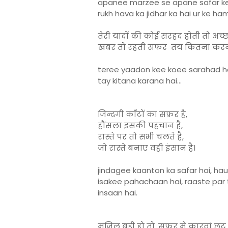
apanee marzee se apane safar k
rukh hava ka jidhar ka hai ur ke ha
तेरी यादों की कोई सरहद होती तो अच्छ
खबर तो रहती सफर तय कितना करना
teree yaadon kee koee sarahad h
tay kitana karana hai…
जिन्दगी काँटों का सफ़र है,
हौंसला इसकी पहचान है,
रास्ते पर तो सभी चलते है,
जो रास्ते बनाए वही इंसान है।
jindagee kaanton ka safar hai, ha
isakee pahachaan hai, raaste par
insaan hai.
मंजिल बड़ी हो तो, सफ़र में कारवां छूट 