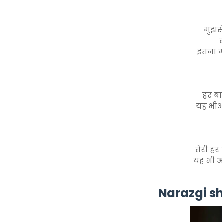
मुझसे
इतना म
हर बा
यह भीअं
तेरी हर
यह भी अन
Narazgi s