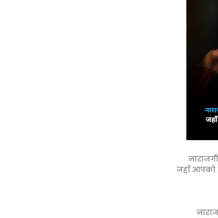
नाराजगी 
जहाँ आपको खु
नाराज 