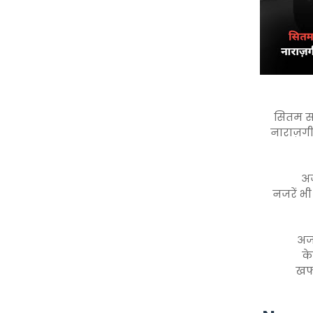
सितम सा
नाराज़गी
अज
नजरें भ
अज
के
खफ