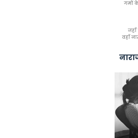
गमों क
जहाँ
वहाँ ना
नाराज